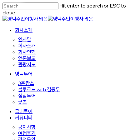
Skip
Hit enter to search or ESC to
to
close
main
Close
content
Search
Menu
회사소개
인사말
회사소개
회사연혁
언론보도
관광지도
영덕투어
3촌캉스
블루로드 with 길동무
심심투어
굿즈
국내투어
커뮤니티
공지사항
여행후기
견적문의